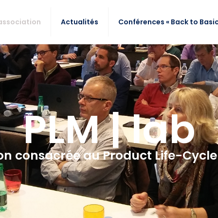
association
Actualités
Conférences « Back to Basic
PLM | lab
ion consacrée au Product Life-Cyc