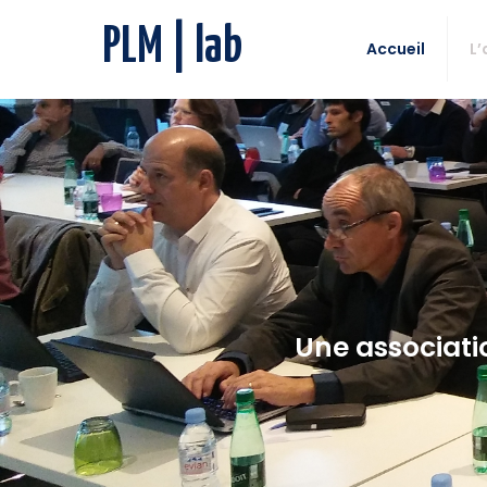
PLM | lab
Accueil
L’
Une associat