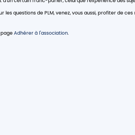
d'un certain franc-parler, celui que l'expérience des sujet
ur les questions de PLM, venez, vous aussi, profiter de c
la page
Adhérer à l'association
.