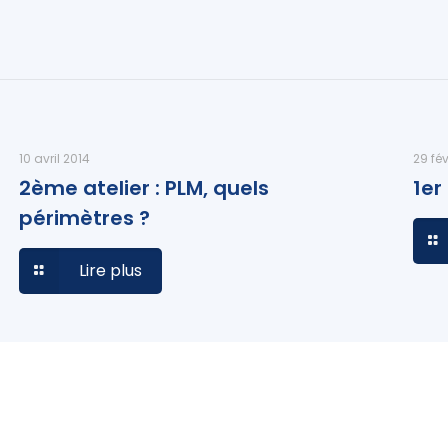
10 avril 2014
29 fév
2ème atelier : PLM, quels
1er
périmètres ?
Lire plus