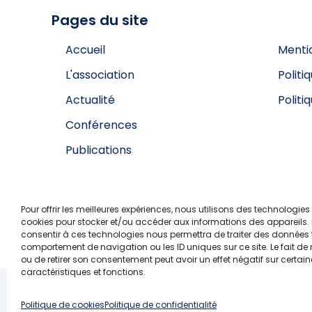
Pages du site
Accueil
Menti
L'association
Politi
Actualité
Politi
Conférences
Publications
Contact
Pour offrir les meilleures expériences, nous utilisons des technologies 
cookies pour stocker et/ou accéder aux informations des appareils. L
consentir à ces technologies nous permettra de traiter des données t
comportement de navigation ou les ID uniques sur ce site. Le fait de
ou de retirer son consentement peut avoir un effet négatif sur certai
caractéristiques et fonctions.
© 2026 Betheme by
Muffin group
| All Rights R
Politique de cookies
Politique de confidentialité