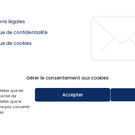
ons légales
que de confidentialité
que de cookies
Gérer le consentement aux cookies
telles que les
Accepter
e fait de
elles que le
 ne pas consentir
nes
eserved | Powered by
WordPress